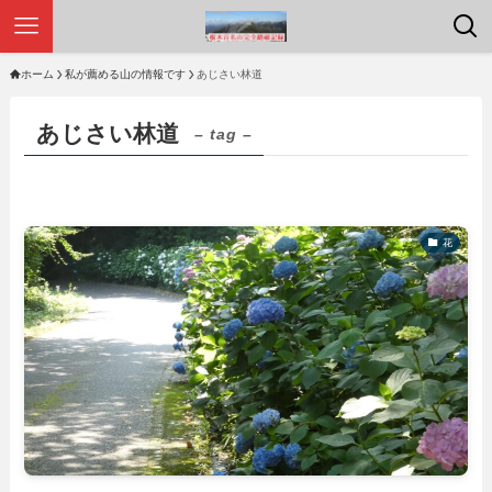
ホーム
私が薦める山の情報です
あじさい林道
あじさい林道
– tag –
花