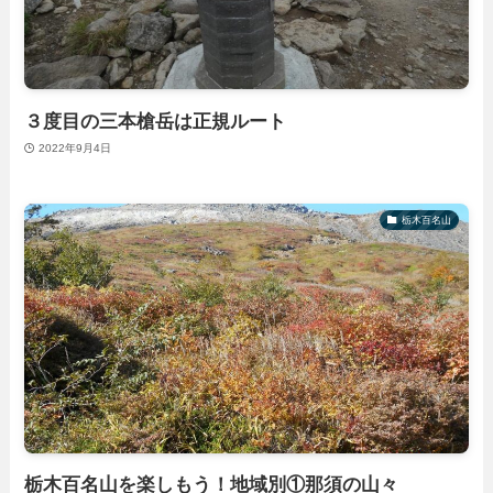
３度目の三本槍岳は正規ルート
2022年9月4日
栃木百名山
栃木百名山を楽しもう！地域別①那須の山々