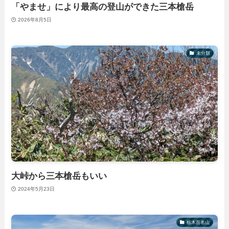
「やませ」により最高の登山ができた三本槍岳
2026年8月5日
未分類
大峠から三本槍岳もいい
2024年5月23日
栃木百名山