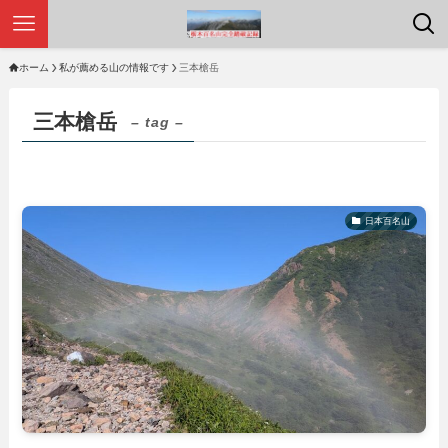
ホーム
私が薦める山の情報です
三本槍岳
三本槍岳
– tag –
日本百名山