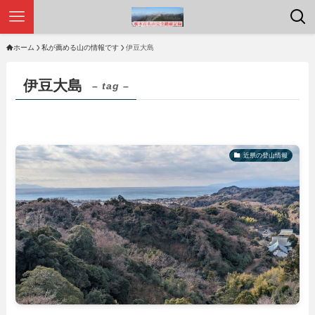
ホーム
私が薦める山の情報です
伊豆大島
伊豆大島
– tag –
近県の登山情報