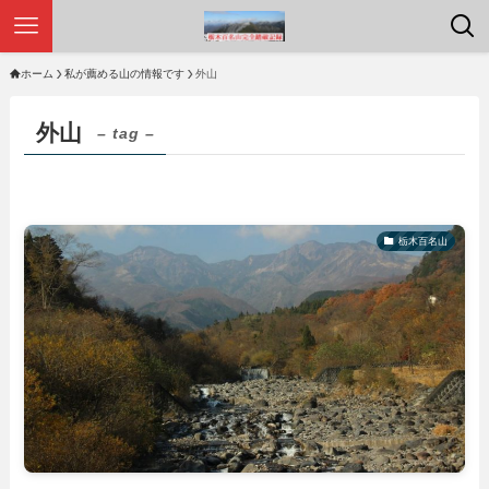
ホーム
私が薦める山の情報です
外山
外山
– tag –
栃木百名山