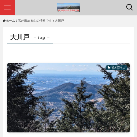
ホーム
私が薦める山の情報です
大川戸
大川戸
– tag –
栃木百名山