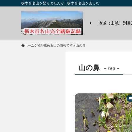
栃木百名山を登りませんか | 栃木百名山を楽しむ
地域（山域）別目
ホーム
私が薦める山の情報です
山の鼻
山の鼻
– tag –