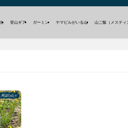
次
登山ギア
ガーミン
ヤマビルがいる山
山ご飯（メスティ
周辺の山々