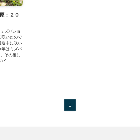
原：２０
くミズバショ
て咲いたので
道途中に咲い
今年はミズバ
め、その後に
...
1