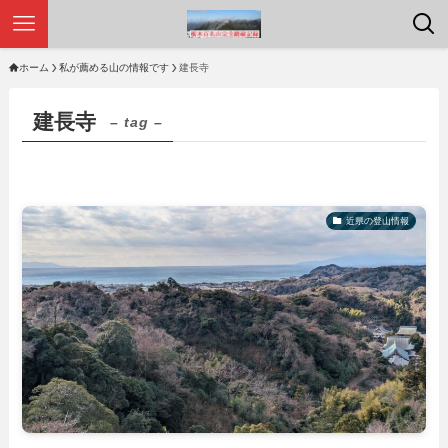
ホーム
私が薦める山の情報です
建長寺
建長寺
– tag –
近県の登山情報