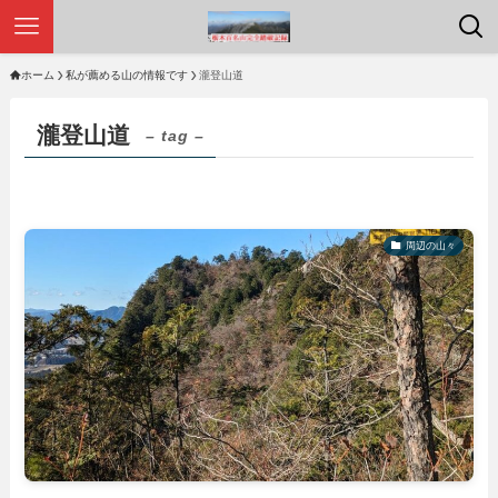
ホーム
私が薦める山の情報です
瀧登山道
瀧登山道
– tag –
周辺の山々