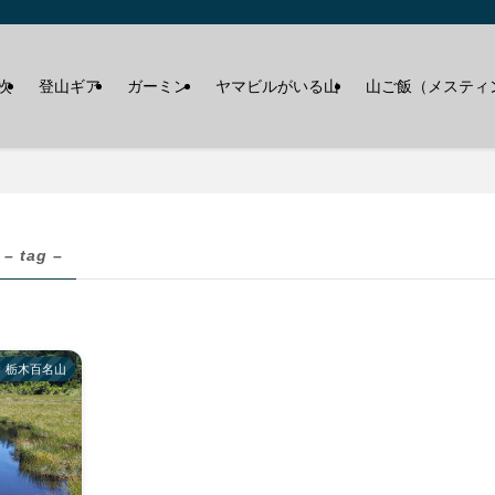
次
登山ギア
ガーミン
ヤマビルがいる山
山ご飯（メスティ
– tag –
栃木百名山