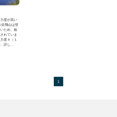
体力度が高い
大佐飛山は登
ないため、栃
載されていま
体力度４（１
詳し...
1