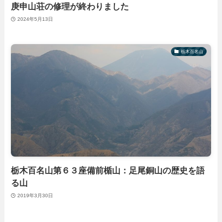
庚申山荘の修理が終わりました
2024年5月13日
栃木百名山
栃木百名山第６３座備前楯山：足尾銅山の歴史を語
る山
2019年3月30日