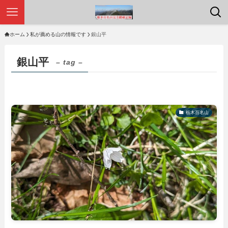
ホーム
私が薦める山の情報です
銀山平
銀山平
– tag –
栃木百名山