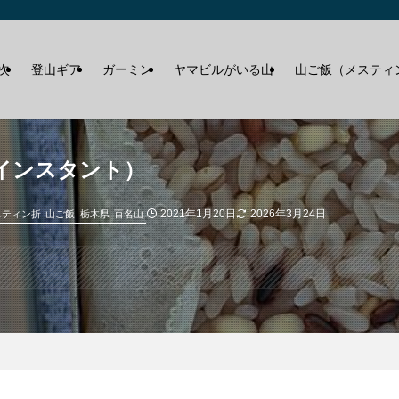
次
登山ギア
ガーミン
ヤマビルがいる山
山ご飯（メスティ
インスタント）
2021年1月20日
2026年3月24日
スティン折
山ご飯
栃木県
百名山