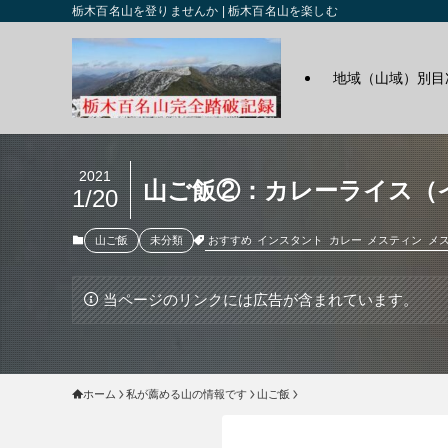
栃木百名山を登りませんか | 栃木百名山を楽しむ
地域（山域）別目
2021
山ご飯②：カレーライス（
1/20
おすすめ
インスタント
カレー
メスティン
メ
山ご飯
未分類
当ページのリンクには広告が含まれています。
ホーム
私が薦める山の情報です
山ご飯