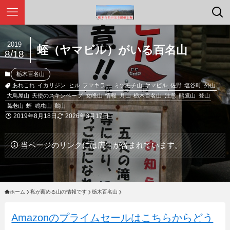
2019
蛭（ヤマビル）がいる百名山
8/18
栃木百名山
あれこれ
イカリジン
ヒル
フマキラー
ミツモチ山
ヤマビル
佐野
塩谷町
外山
大鳥屋山
天使のスキンベープ
女峰山
情報
月山
栃木百名山
注意
熊鷹山
登山
葛老山
蛭
鳴虫山
鶏山
2019年8月18日
2026年3月17日
当ページのリンクには広告が含まれています。
ホーム
私が薦める山の情報です
栃木百名山
Amazonのプライムセールはこちらからどう