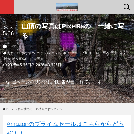
山頂の写真はPixel9aの「一緒に写
2025
5/06
る」
ギア
あれこれ
おすすめ
カップル
カメラ
ギア
グループ登山
一緒に写る
写真
合成
栃木
栃木百名山
記念写真
2025年5月6日
2026年3月25日
当ページのリンクには広告が含まれています。
ホーム
私が薦める山の情報です
ギア
Amazonのプライムセールはこちらからどう
ぞ！！