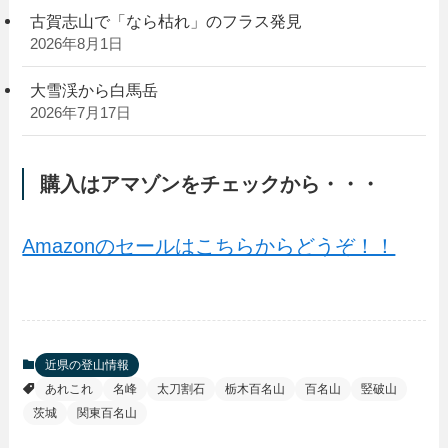
古賀志山で「なら枯れ」のフラス発見
2026年8月1日
大雪渓から白馬岳
2026年7月17日
購入はアマゾンをチェックから・・・
Amazonのセールはこちらからどうぞ！！
近県の登山情報
あれこれ
名峰
太刀割石
栃木百名山
百名山
竪破山
茨城
関東百名山