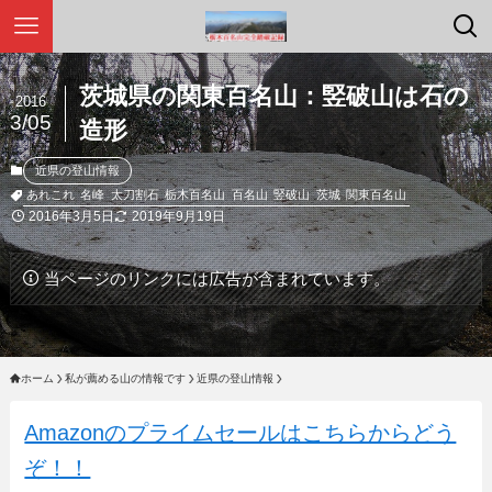
茨城県の関東百名山：竪破山は石の
2016
3/05
造形
近県の登山情報
あれこれ
名峰
太刀割石
栃木百名山
百名山
竪破山
茨城
関東百名山
2016年3月5日
2019年9月19日
当ページのリンクには広告が含まれています。
ホーム
私が薦める山の情報です
近県の登山情報
Amazonのプライムセールはこちらからどう
ぞ！！