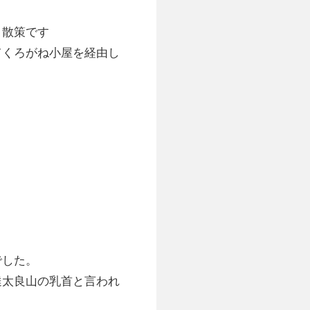
と散策です
てくろがね小屋を経由し
でした。
達太良山の乳首と言われ