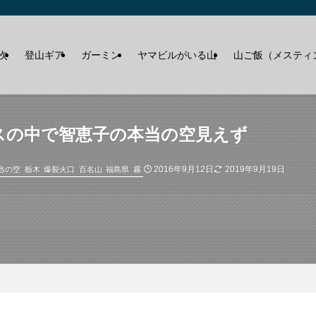
次
登山ギア
ガーミン
ヤマビルがいる山
山ご飯（メスティ
スの中で智恵子の本当の空見えず
2016年9月12日
2019年9月19日
当の空
栃木
爆裂火口
百名山
福島県
霧