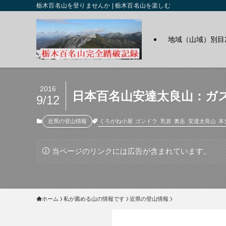
栃木百名山を登りませんか | 栃木百名山を楽しむ
地域（山域）別目
2016
日本百名山安達太良山：ガ
9/12
くろがね小屋
ゴンドラ
乳首
奥岳
安達太良山
本
近県の登山情報
当ページのリンクには広告が含まれています。
ホーム
私が薦める山の情報です
近県の登山情報