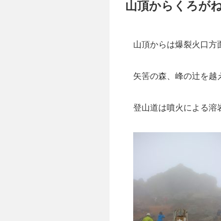
山頂からくろが
山頂からは爆裂火口方
矢筈の森、峰の辻を越
登山道は噴火による溶