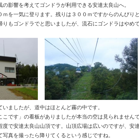
風の影響を考えてゴンドラが利用できる安達太良山へ。
０ｍを一気に登ります。残りは３００ｍですからのんびり
帰りもゴンドラでと思いましたが、流石にゴンドラはやめ
ていましたが、道中はほとんど霧の中です。
ここです」の看板がありましたが本当の空は見られません
程度で安達太良山山頂です。山頂広場は広いのですが、安
て写真を撮ったら降りてくるという感じですね。