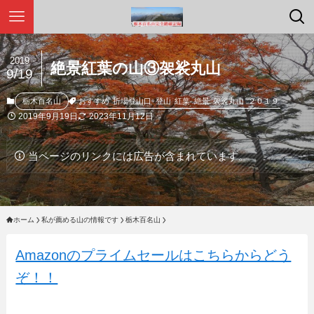
2019
絶景紅葉の山③袈裟丸山
9/19
おすすめ
折場登山口
登山
紅葉
絶景
袈裟丸山
２０１９
栃木百名山
2019年9月19日
2023年11月12日
当ページのリンクには広告が含まれています。
ホーム
私が薦める山の情報です
栃木百名山
Amazonのプライムセールはこちらからどう
ぞ！！