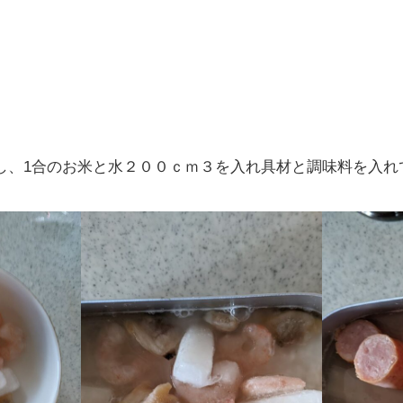
。
し、1合のお米と水２００ｃｍ３を入れ具材と調味料を入れ