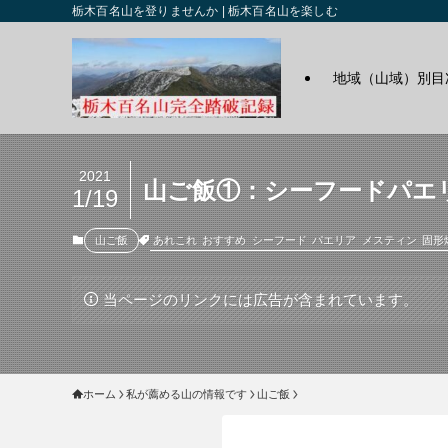
栃木百名山を登りませんか | 栃木百名山を楽しむ
地域（山域）別目
2021
山ご飯①：シーフードパエ
1/19
あれこれ
おすすめ
シーフード
パエリア
メスティン
固形
山ご飯
当ページのリンクには広告が含まれています。
ホーム
私が薦める山の情報です
山ご飯