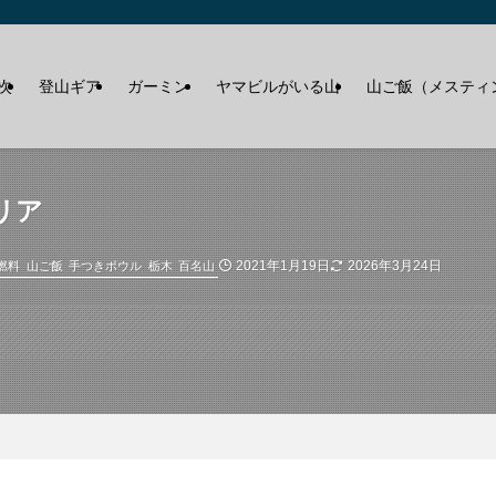
次
登山ギア
ガーミン
ヤマビルがいる山
山ご飯（メスティ
リア
2021年1月19日
2026年3月24日
燃料
山ご飯
手つきボウル
栃木
百名山