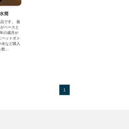
水筒
品です。 最
筒がベースと
8年の歳月が
にペットボト
や水など購入
...
1