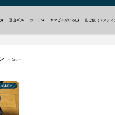
次
登山ギア
ガーミン
ヤマビルがいる山
山ご飯（メスティ
ン
– tag –
栃木百名山