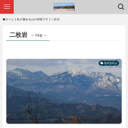
ホーム
私が薦める山の情報です
二枚岩
二枚岩
– tag –
栃木百名山