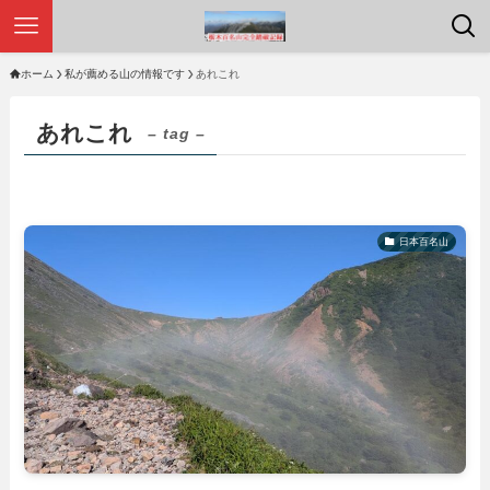
ホーム
私が薦める山の情報です
あれこれ
あれこれ
– tag –
日本百名山