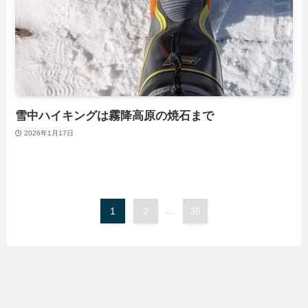
雪中ハイキングは霧降高原の焼石まで
2026年1月17日
1
2
...
36