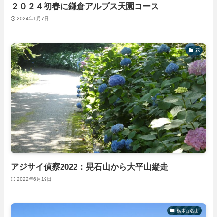
２０２４初春に鎌倉アルプス天園コース
2024年1月7日
花
アジサイ偵察2022：晃石山から大平山縦走
2022年6月19日
栃木百名山