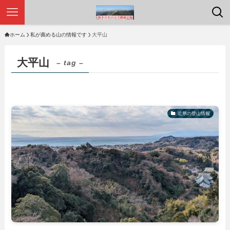
ホーム
私が薦める山の情報です
大平山
大平山
– tag –
近県の登山情報