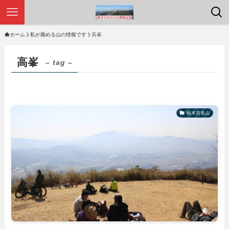
ホーム
私が薦める山の情報です
高峯
高峯
– tag –
栃木百名山