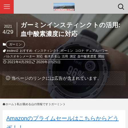
ガーミンインスティンクトの活用:
2021
4/29
血中酸素濃度に対応
ガーミン
instinct2
おすすめ
インスティンクト
ガーミン
コロナ
デュアルパワー
パルスオキシメーター
対応
栃木百名山
活用
測定
血中酸素濃度
開始
2021年4月29日
2026年3月25日
当ページのリンクには広告が含まれています。
ホーム
私が薦める山の情報です
ガーミン
Amazonのプライムセールはこちらからどう
ぞ！！