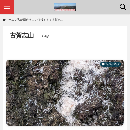
ホーム
私が薦める山の情報です
古賀志山
古賀志山
– tag –
栃木百名山