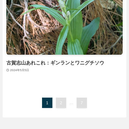
古賀志山あれこれ：ギンランとワニグチソウ
2024年5月5日
1
2
...
7