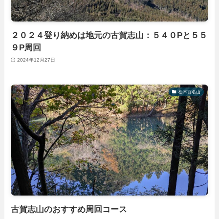
２０２４登り納めは地元の古賀志山：５４０Pと５５
９P周回
2024年12月27日
栃木百名山
古賀志山のおすすめ周回コース