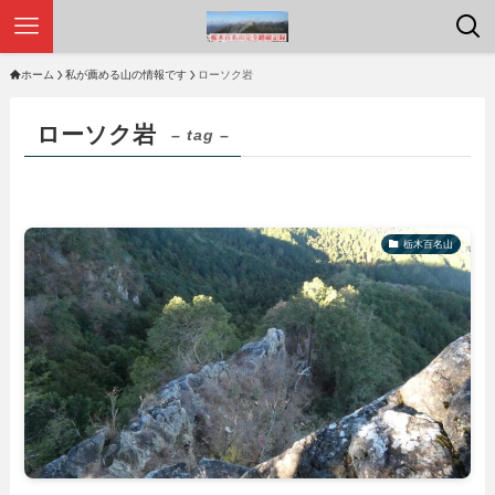
ホーム
私が薦める山の情報です
ローソク岩
ローソク岩
– tag –
栃木百名山