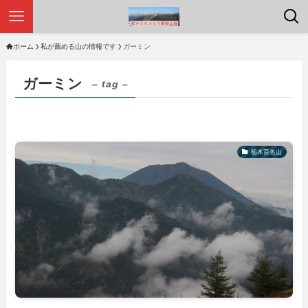
ホーム
私が薦める山の情報です
ガーミン
ガーミン
– tag –
栃木百名山