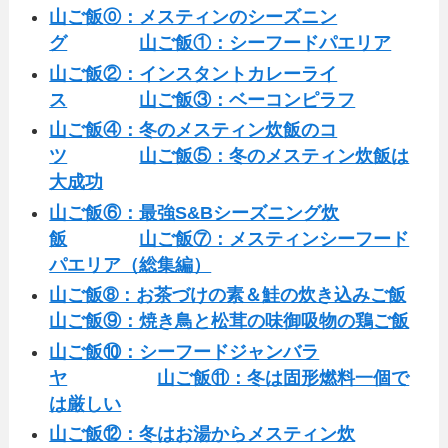
山ご飯⓪：メスティンのシーズニン
グ
山ご飯①：シーフードパエリア
山ご飯②：インスタントカレーライ
ス
山ご飯③：ベーコンピラフ
山ご飯④：冬のメスティン炊飯のコ
ツ
山ご飯⑤：冬のメスティン炊飯は
大成功
山ご飯⑥：最強S&Bシーズニング炊
飯
山ご飯⑦：メスティンシーフード
パエリア（総集編）
山ご飯➇：お茶づけの素＆鮭の炊き込みご飯
山ご飯⑨：焼き鳥と松茸の味御吸物の鶏ご飯
山ご飯⑩：シーフードジャンバラ
ヤ
山ご飯⑪：冬は固形燃料一個で
は厳しい
山ご飯⑫：冬はお湯からメスティン炊